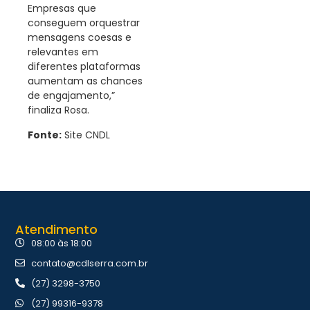
Empresas que
conseguem orquestrar
mensagens coesas e
relevantes em
diferentes plataformas
aumentam as chances
de engajamento,”
finaliza Rosa.
Fonte:
Site CNDL
Atendimento
08:00 às 18:00
contato@cdlserra.com.br
(27) 3298-3750
(27) 99316-9378